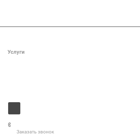
Компания
Услуги
Цены
Информация
Контакты
+7 985 673-36-25
Заказать звонок